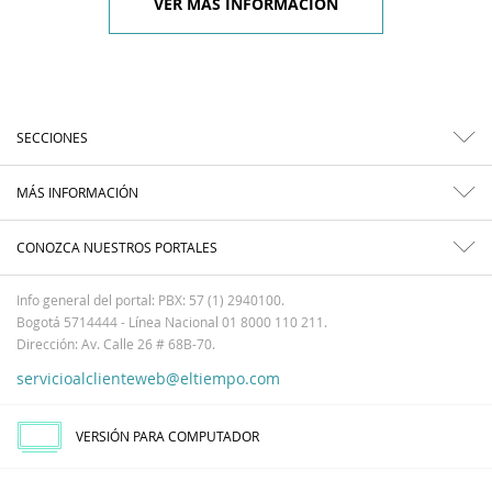
VER MÁS INFORMACIÓN
SECCIONES
MÁS INFORMACIÓN
CONOZCA NUESTROS PORTALES
Info general del portal: PBX: 57 (1) 2940100.
Bogotá 5714444 - Línea Nacional 01 8000 110 211.
Dirección: Av. Calle 26 # 68B-70.
servicioalclienteweb@eltiempo.com
VERSIÓN PARA COMPUTADOR