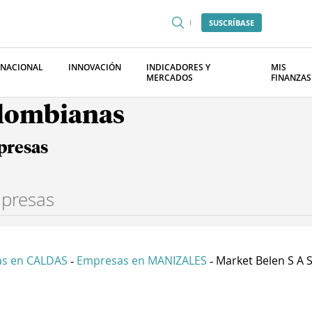
SUSCRÍBASE
RNACIONAL
INNOVACIÓN
INDICADORES Y
MIS
MERCADOS
FINANZAS
olombianas
presas
s en CALDAS
Empresas en MANIZALES
Market Belen S A 
-
-