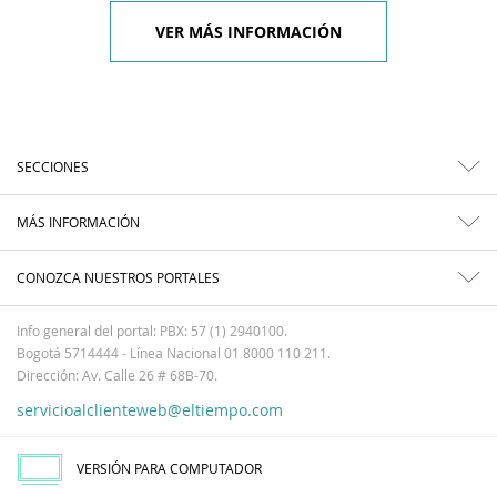
VER MÁS INFORMACIÓN
SECCIONES
MÁS INFORMACIÓN
CONOZCA NUESTROS PORTALES
Info general del portal: PBX: 57 (1) 2940100.
Bogotá 5714444 - Línea Nacional 01 8000 110 211.
Dirección: Av. Calle 26 # 68B-70.
servicioalclienteweb@eltiempo.com
VERSIÓN PARA COMPUTADOR