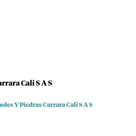
rara Cali S A S
les Y Piedras Carrara Cali S A S