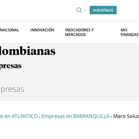
SUSCRÍBASE
RNACIONAL
INNOVACIÓN
INDICADORES Y
MIS
MERCADOS
FINANZAS
olombianas
presas
s en ATLANTICO
Empresas en BARRANQUILLA
Maro Soluci
-
-