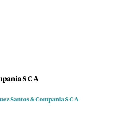
pania S C A
uez Santos & Compania S C A