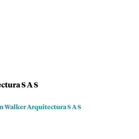
ctura S A S
n Walker Arquitectura S A S