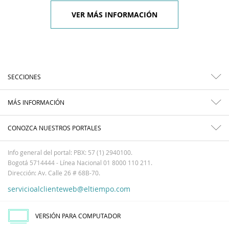
VER MÁS INFORMACIÓN
SECCIONES
MÁS INFORMACIÓN
CONOZCA NUESTROS PORTALES
Info general del portal: PBX: 57 (1) 2940100.
Bogotá 5714444 - Línea Nacional 01 8000 110 211.
Dirección: Av. Calle 26 # 68B-70.
servicioalclienteweb@eltiempo.com
VERSIÓN PARA COMPUTADOR