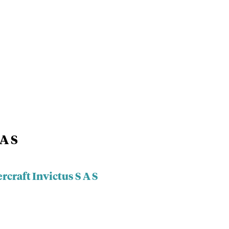
 A S
rcraft Invictus S A S