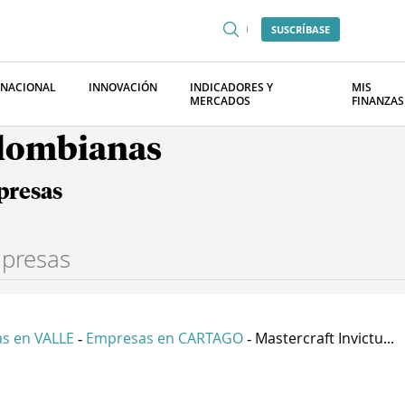
SUSCRÍBASE
RNACIONAL
INNOVACIÓN
INDICADORES Y
MIS
MERCADOS
FINANZAS
olombianas
presas
s en VALLE
Empresas en CARTAGO
Mastercraft Invictu...
-
-