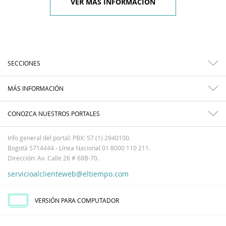
VER MÁS INFORMACIÓN
SECCIONES
MÁS INFORMACIÓN
CONOZCA NUESTROS PORTALES
Info general del portal: PBX: 57 (1) 2940100.
Bogotá 5714444 - Línea Nacional 01 8000 110 211.
Dirección: Av. Calle 26 # 68B-70.
servicioalclienteweb@eltiempo.com
VERSIÓN PARA COMPUTADOR