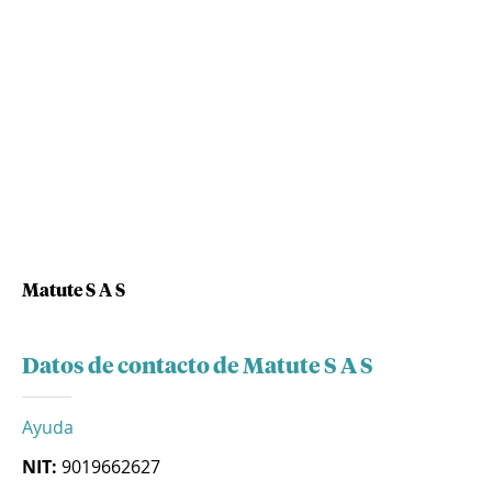
Matute S A S
Datos de contacto de Matute S A S
Ayuda
NIT:
9019662627