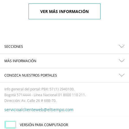
VER MÁS INFORMACIÓN
SECCIONES
MÁS INFORMACIÓN
CONOZCA NUESTROS PORTALES
Info general del portal: PBX: 57 (1) 2940100.
Bogotá 5714444 - Línea Nacional 01 8000 110 211.
Dirección: Av. Calle 26 # 68B-70.
servicioalclienteweb@eltiempo.com
VERSIÓN PARA COMPUTADOR