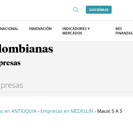
SUSCRÍBASE
RNACIONAL
INNOVACIÓN
INDICADORES Y
MIS
MERCADOS
FINANZAS
olombianas
presas
s en ANTIOQUIA
Empresas en MEDELLIN
Mauxi S A S
-
-