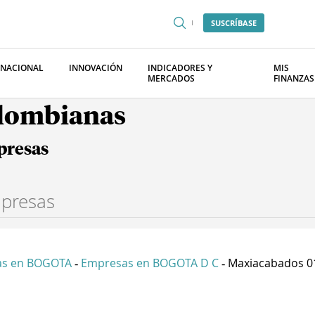
SUSCRÍBASE
RNACIONAL
INNOVACIÓN
INDICADORES Y
MIS
MERCADOS
FINANZAS
olombianas
presas
as en BOGOTA
Empresas en BOGOTA D C
Maxiacabados 0
-
-