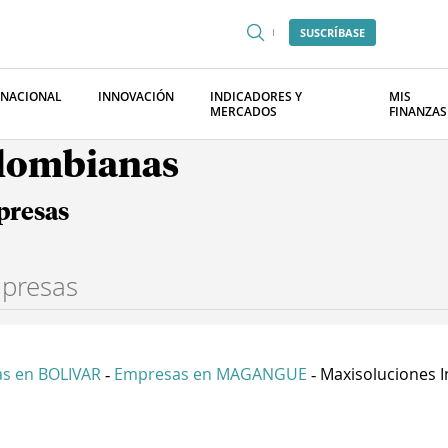
SUSCRÍBASE
RNACIONAL
INNOVACIÓN
INDICADORES Y
MIS
MERCADOS
FINANZAS
olombianas
presas
s en BOLIVAR
Empresas en MAGANGUE
Maxisoluciones In
-
-