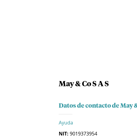
May & Co S A S
Datos de contacto de May &
Ayuda
NIT:
9019373954