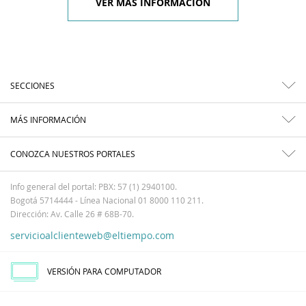
VER MÁS INFORMACIÓN
SECCIONES
MÁS INFORMACIÓN
CONOZCA NUESTROS PORTALES
Info general del portal: PBX: 57 (1) 2940100.
Bogotá 5714444 - Línea Nacional 01 8000 110 211.
Dirección: Av. Calle 26 # 68B-70.
servicioalclienteweb@eltiempo.com
VERSIÓN PARA COMPUTADOR