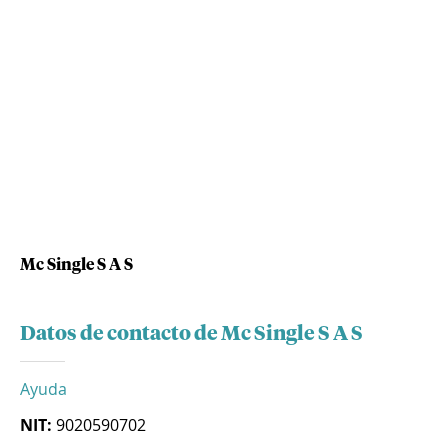
Mc Single S A S
Datos de contacto de Mc Single S A S
Ayuda
NIT:
9020590702