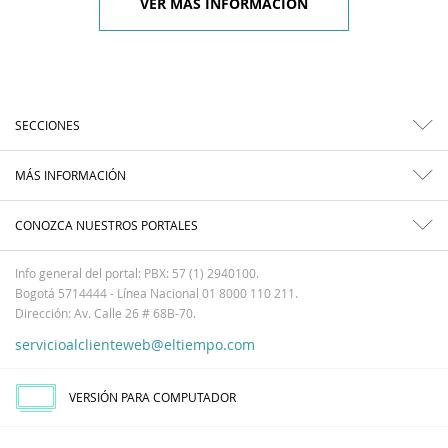
VER MÁS INFORMACIÓN
SECCIONES
MÁS INFORMACIÓN
CONOZCA NUESTROS PORTALES
Info general del portal: PBX: 57 (1) 2940100.
Bogotá 5714444 - Línea Nacional 01 8000 110 211.
Dirección: Av. Calle 26 # 68B-70.
servicioalclienteweb@eltiempo.com
VERSIÓN PARA COMPUTADOR