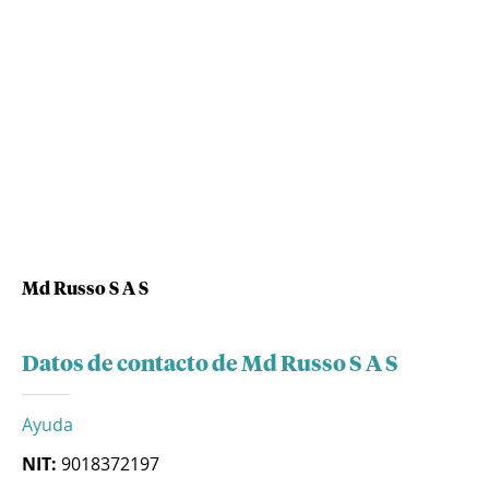
Md Russo S A S
Datos de contacto de Md Russo S A S
Ayuda
NIT:
9018372197