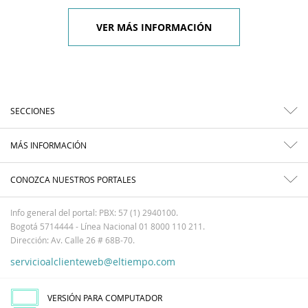
VER MÁS INFORMACIÓN
SECCIONES
MÁS INFORMACIÓN
CONOZCA NUESTROS PORTALES
Info general del portal: PBX: 57 (1) 2940100.
Bogotá 5714444 - Línea Nacional 01 8000 110 211.
Dirección: Av. Calle 26 # 68B-70.
servicioalclienteweb@eltiempo.com
VERSIÓN PARA COMPUTADOR