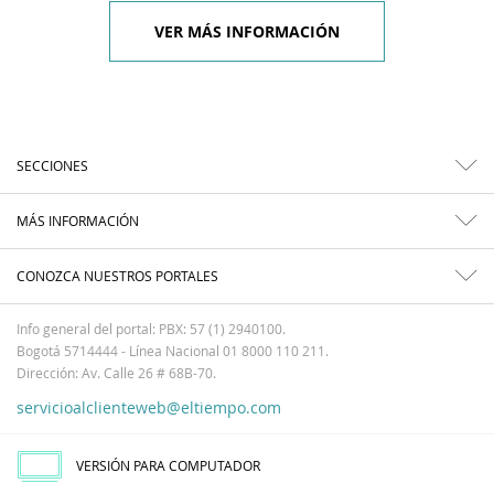
VER MÁS INFORMACIÓN
SECCIONES
MÁS INFORMACIÓN
CONOZCA NUESTROS PORTALES
Info general del portal: PBX: 57 (1) 2940100.
Bogotá 5714444 - Línea Nacional 01 8000 110 211.
Dirección: Av. Calle 26 # 68B-70.
servicioalclienteweb@eltiempo.com
VERSIÓN PARA COMPUTADOR