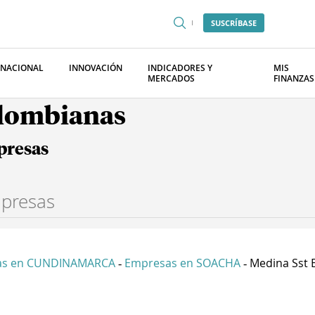
SUSCRÍBASE
RNACIONAL
INNOVACIÓN
INDICADORES Y
MIS
MERCADOS
FINANZAS
olombianas
presas
as en CUNDINAMARCA
Empresas en SOACHA
Medina Sst 
-
-