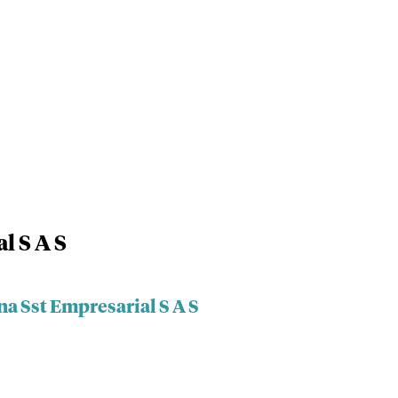
l S A S
a Sst Empresarial S A S