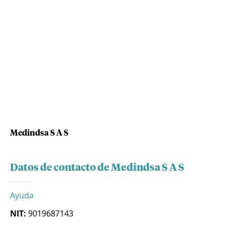
Medindsa S A S
Datos de contacto de Medindsa S A S
Ayuda
NIT:
9019687143