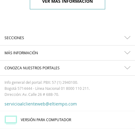
VER MÁS INFORMACIÓN
SECCIONES
MÁS INFORMACIÓN
CONOZCA NUESTROS PORTALES
Info general del portal: PBX: 57 (1) 2940100.
Bogotá 5714444 - Línea Nacional 01 8000 110 211.
Dirección: Av. Calle 26 # 68B-70.
servicioalclienteweb@eltiempo.com
VERSIÓN PARA COMPUTADOR