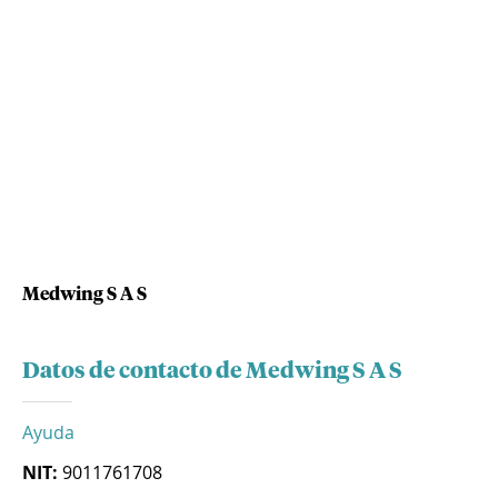
Medwing S A S
Datos de contacto de Medwing S A S
Ayuda
NIT:
9011761708