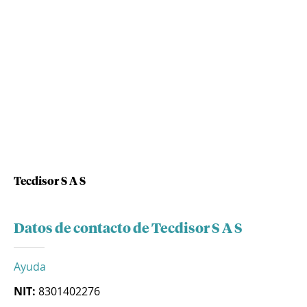
Tecdisor S A S
Datos de contacto de Tecdisor S A S
Ayuda
NIT:
8301402276