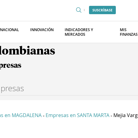
SUSCRÍBASE
RNACIONAL
INNOVACIÓN
INDICADORES Y
MIS
MERCADOS
FINANZAS
olombianas
presas
as en MAGDALENA
Empresas en SANTA MARTA
Mejia Varg
-
-