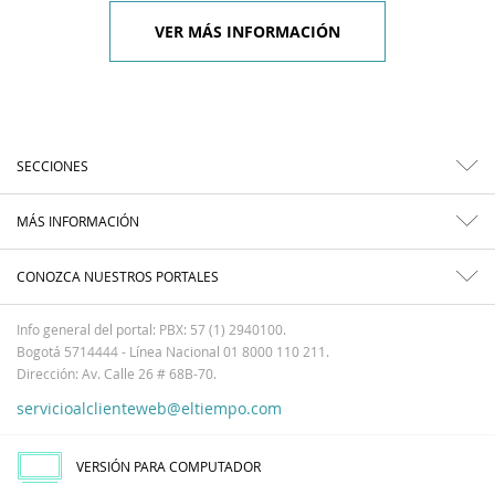
VER MÁS INFORMACIÓN
SECCIONES
MÁS INFORMACIÓN
CONOZCA NUESTROS PORTALES
Info general del portal: PBX: 57 (1) 2940100.
Bogotá 5714444 - Línea Nacional 01 8000 110 211.
Dirección: Av. Calle 26 # 68B-70.
servicioalclienteweb@eltiempo.com
VERSIÓN PARA COMPUTADOR