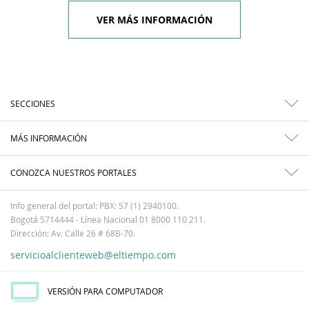
VER MÁS INFORMACIÓN
SECCIONES
MÁS INFORMACIÓN
CONOZCA NUESTROS PORTALES
Info general del portal: PBX: 57 (1) 2940100.
Bogotá 5714444 - Línea Nacional 01 8000 110 211.
Dirección: Av. Calle 26 # 68B-70.
servicioalclienteweb@eltiempo.com
VERSIÓN PARA COMPUTADOR