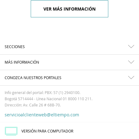
VER MÁS INFORMACIÓN
SECCIONES
MÁS INFORMACIÓN
CONOZCA NUESTROS PORTALES
Info general del portal: PBX: 57 (1) 2940100.
Bogotá 5714444 - Línea Nacional 01 8000 110 211.
Dirección: Av. Calle 26 # 68B-70.
servicioalclienteweb@eltiempo.com
VERSIÓN PARA COMPUTADOR