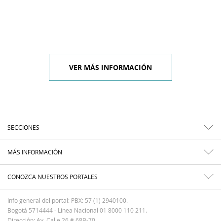
VER MÁS INFORMACIÓN
SECCIONES
MÁS INFORMACIÓN
CONOZCA NUESTROS PORTALES
Info general del portal: PBX: 57 (1) 2940100.
Bogotá 5714444 - Línea Nacional 01 8000 110 211.
Dirección: Av. Calle 26 # 68B-70.