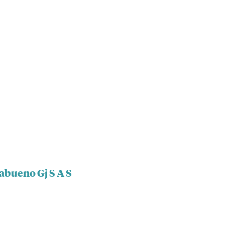
abueno Gj S A S