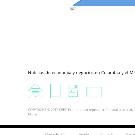
2022
Noticias de economía y negocios en Colombia y el M
COPYRIGHT © 2017 CEET. Prohibida su reproducción total o parcial, a
titular.
Mapa del Sitio
Ayuda
Contacto
Suscr