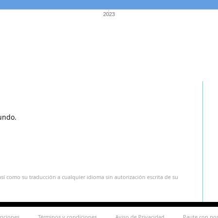
2023
undo.
sí como su traducción a cualquier idioma sin autorización escrita de su
ipciones
Términos y condiciones
Aviso de Privacidad
Paute con no