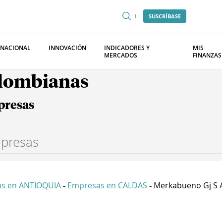
SUSCRÍBASE
RNACIONAL
INNOVACIÓN
INDICADORES Y
MIS
MERCADOS
FINANZAS
olombianas
presas
s en ANTIOQUIA
Empresas en CALDAS
Merkabueno Gj S 
-
-