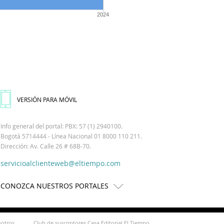
2024
VERSIÓN PARA MÓVIL
Info general del portal: PBX: 57 (1) 2940100.
Bogotá 5714444 - Línea Nacional 01 8000 110 211.
Dirección: Av. Calle 26 # 68B-70.
servicioalclienteweb@eltiempo.com
CONOZCA NUESTROS PORTALES
sotros
Club de suscriptores Casa Editorial El Tiempo