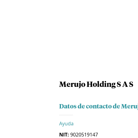
Merujo Holding S A S
Datos de contacto de Meruj
Ayuda
NIT:
9020519147