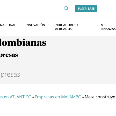
SUSCRÍBASE
RNACIONAL
INNOVACIÓN
INDICADORES Y
MIS
MERCADOS
FINANZAS
olombianas
presas
s en ATLANTICO
Empresas en MALAMBO
Metalconstruye 
-
-