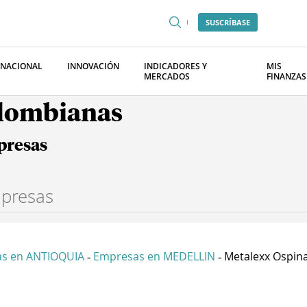
SUSCRÍBASE
RNACIONAL
INNOVACIÓN
INDICADORES Y
MIS
MERCADOS
FINANZAS
olombianas
presas
s en ANTIOQUIA
Empresas en MEDELLIN
Metalexx Ospin
-
-