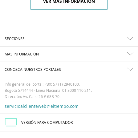
VER MÁS INFORMACIÓN
SECCIONES
MÁS INFORMACIÓN
CONOZCA NUESTROS PORTALES
Info general del portal: PBX: 57 (1) 2940100.
Bogotá 5714444 - Línea Nacional 01 8000 110 211.
Dirección: Av. Calle 26 # 68B-70.
servicioalclienteweb@eltiempo.com
VERSIÓN PARA COMPUTADOR