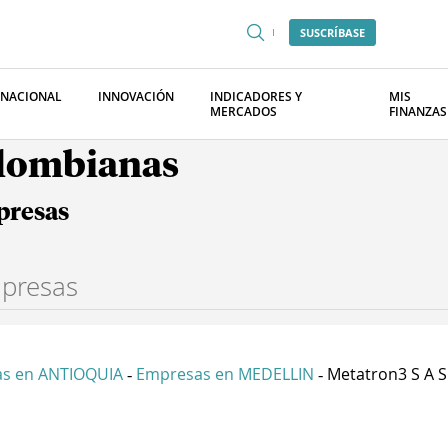
SUSCRÍBASE
RNACIONAL
INNOVACIÓN
INDICADORES Y
MIS
MERCADOS
FINANZAS
olombianas
presas
s en ANTIOQUIA
Empresas en MEDELLIN
Metatron3 S A S
-
-