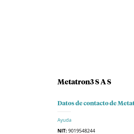
Metatron3 S A S
Datos de contacto de Metat
Ayuda
NIT:
9019548244