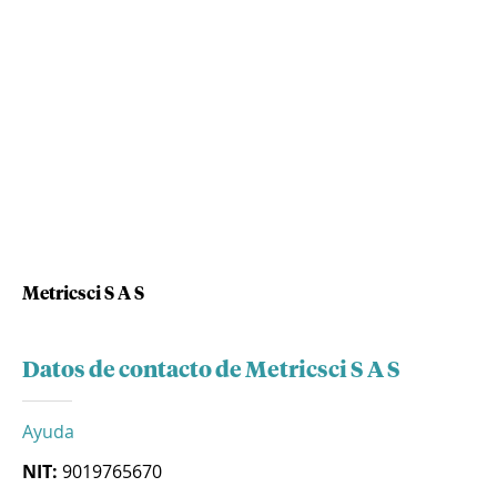
Metricsci S A S
Datos de contacto de Metricsci S A S
Ayuda
NIT:
9019765670