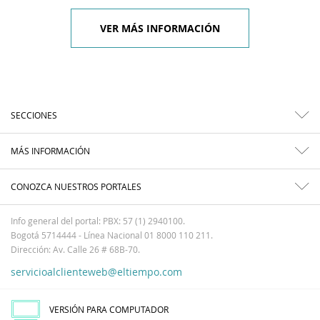
VER MÁS INFORMACIÓN
SECCIONES
MÁS INFORMACIÓN
CONOZCA NUESTROS PORTALES
Info general del portal: PBX: 57 (1) 2940100.
Bogotá 5714444 - Línea Nacional 01 8000 110 211.
Dirección: Av. Calle 26 # 68B-70.
servicioalclienteweb@eltiempo.com
VERSIÓN PARA COMPUTADOR