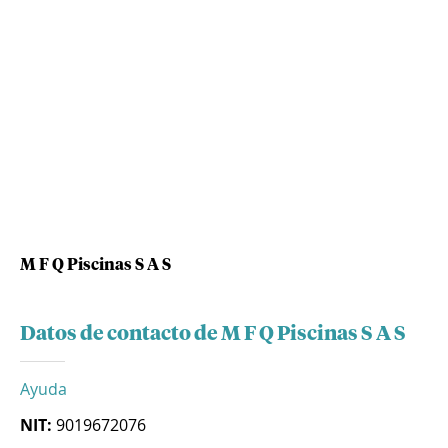
M F Q Piscinas S A S
Datos de contacto de M F Q Piscinas S A S
Ayuda
NIT:
9019672076