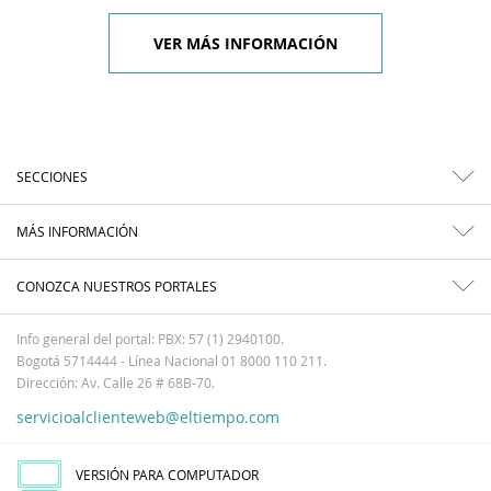
VER MÁS INFORMACIÓN
SECCIONES
MÁS INFORMACIÓN
CONOZCA NUESTROS PORTALES
Info general del portal: PBX: 57 (1) 2940100.
Bogotá 5714444 - Línea Nacional 01 8000 110 211.
Dirección: Av. Calle 26 # 68B-70.
servicioalclienteweb@eltiempo.com
VERSIÓN PARA COMPUTADOR