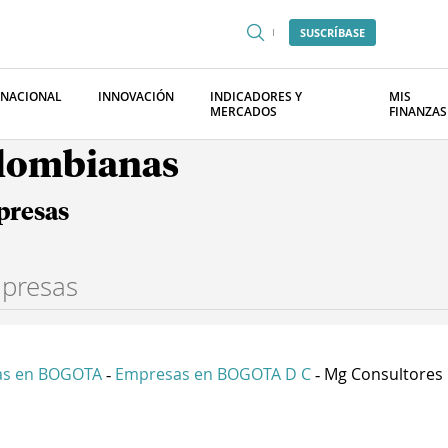
SUSCRÍBASE
RNACIONAL
INNOVACIÓN
INDICADORES Y
MIS
MERCADOS
FINANZAS
olombianas
presas
as en BOGOTA
Empresas en BOGOTA D C
Mg Consultores C
-
-