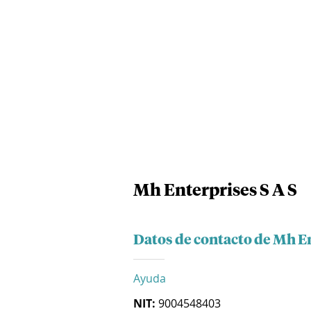
Mh Enterprises S A S
Datos de contacto de Mh En
Ayuda
NIT:
9004548403