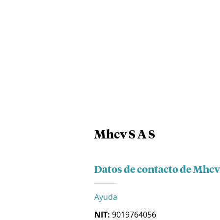
Mhcv S A S
Datos de contacto de Mhcv 
Ayuda
NIT:
9019764056