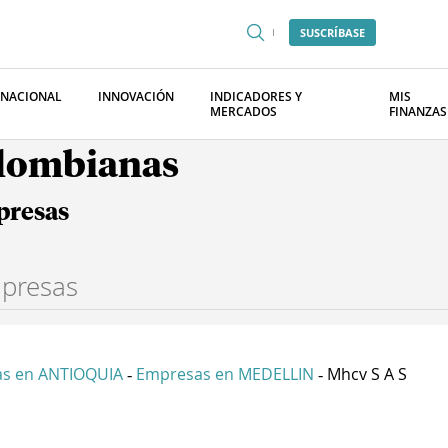
SUSCRÍBASE
RNACIONAL
INNOVACIÓN
INDICADORES Y
MIS
MERCADOS
FINANZAS
olombianas
presas
s en ANTIOQUIA
Empresas en MEDELLIN
Mhcv S A S
-
-