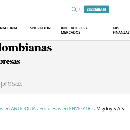
SUSCRÍBASE
RNACIONAL
INNOVACIÓN
INDICADORES Y
MIS
MERCADOS
FINANZAS
olombianas
presas
s en ANTIOQUIA
Empresas en ENVIGADO
Migdoy S A S
-
-