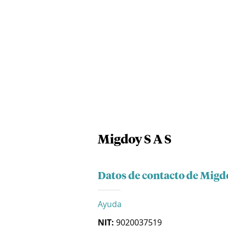
Migdoy S A S
Datos de contacto de Migdo
Ayuda
NIT:
9020037519