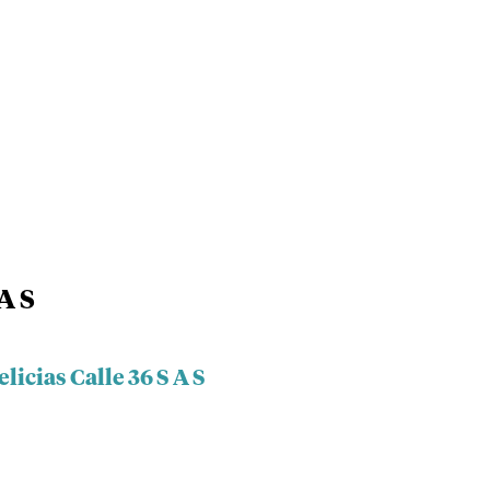
A S
licias Calle 36 S A S