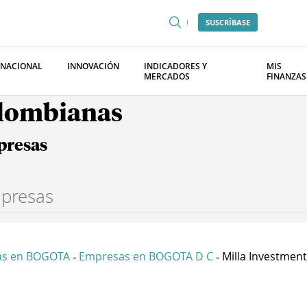
SUSCRÍBASE
RNACIONAL
INNOVACIÓN
INDICADORES Y
MIS
MERCADOS
FINANZAS
olombianas
presas
as en BOGOTA
Empresas en BOGOTA D C
Milla Investment
-
-