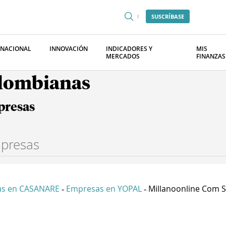
SUSCRÍBASE
RNACIONAL
INNOVACIÓN
INDICADORES Y
MIS
MERCADOS
FINANZAS
olombianas
presas
s en CASANARE
Empresas en YOPAL
Millanoonline Com S.
-
-