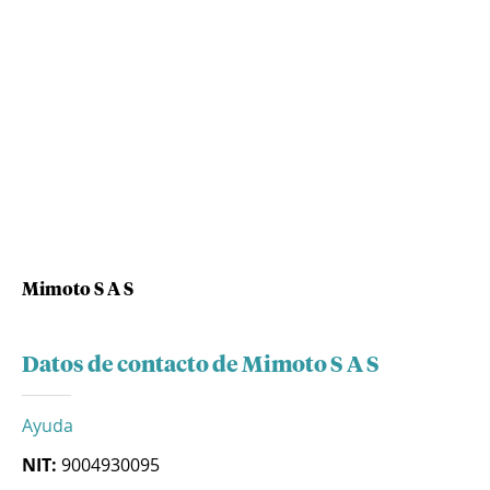
Mimoto S A S
Datos de contacto de Mimoto S A S
Ayuda
NIT:
9004930095