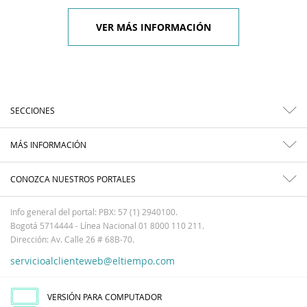
VER MÁS INFORMACIÓN
SECCIONES
MÁS INFORMACIÓN
CONOZCA NUESTROS PORTALES
Info general del portal: PBX: 57 (1) 2940100.
Bogotá 5714444 - Línea Nacional 01 8000 110 211.
Dirección: Av. Calle 26 # 68B-70.
servicioalclienteweb@eltiempo.com
VERSIÓN PARA COMPUTADOR