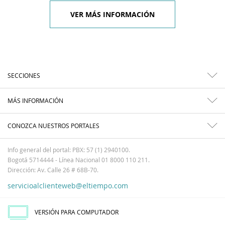
VER MÁS INFORMACIÓN
SECCIONES
MÁS INFORMACIÓN
CONOZCA NUESTROS PORTALES
Info general del portal: PBX: 57 (1) 2940100.
Bogotá 5714444 - Línea Nacional 01 8000 110 211.
Dirección: Av. Calle 26 # 68B-70.
servicioalclienteweb@eltiempo.com
VERSIÓN PARA COMPUTADOR