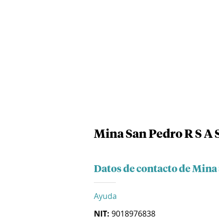
Mina San Pedro R S A 
Datos de contacto de Mina 
Ayuda
NIT:
9018976838