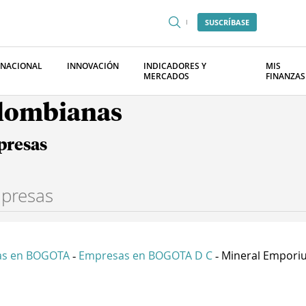
SUSCRÍBASE
RNACIONAL
INNOVACIÓN
INDICADORES Y
MIS
MERCADOS
FINANZAS
olombianas
presas
as en BOGOTA
Empresas en BOGOTA D C
Mineral Empori
-
-