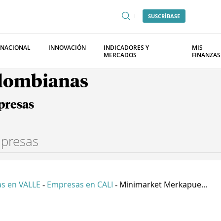
SUSCRÍBASE
RNACIONAL
INNOVACIÓN
INDICADORES Y
MIS
MERCADOS
FINANZAS
olombianas
presas
s en VALLE
Empresas en CALI
Minimarket Merkapue...
-
-