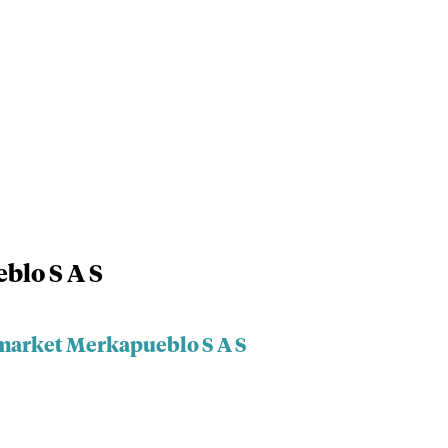
blo S A S
imarket Merkapueblo S A S