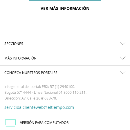
VER MÁS INFORMACIÓN
SECCIONES
MÁS INFORMACIÓN
CONOZCA NUESTROS PORTALES
Info general del portal: PBX: 57 (1) 2940100.
Bogotá 5714444 - Línea Nacional 01 8000 110 211.
Dirección: Av. Calle 26 # 68B-70.
servicioalclienteweb@eltiempo.com
VERSIÓN PARA COMPUTADOR